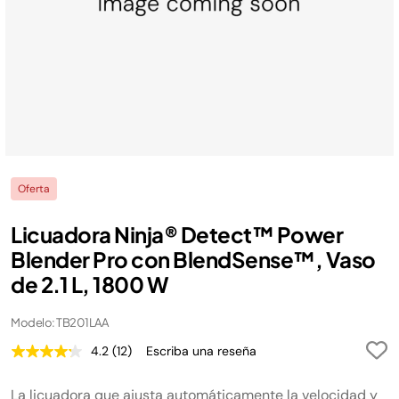
Oferta
Licuadora Ninja® Detect™ Power
Blender Pro con BlendSense™, Vaso
de 2.1 L, 1800 W
Modelo: TB201LAA
4.2
(12)
Escriba una reseña
Lea
12
reseñas.
La licuadora que ajusta automáticamente la velocidad y