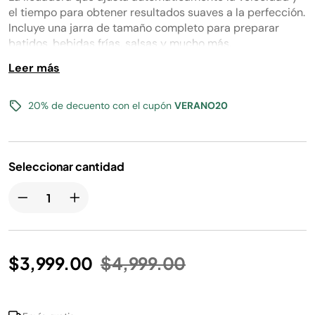
Enlace
en
el tiempo para obtener resultados suaves a la perfección.
la
Incluye una jarra de tamaño completo para preparar
misma
batidos, bebidas frías, salsas y mucho más.
página.
Leer más
20% de decuento con el cupón
VERANO20
Seleccionar cantidad
Precio reducido de
a
$3,999.00
$4,999.00