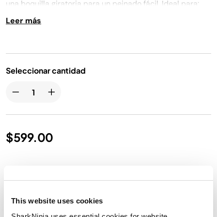
una boquilla giratoria para un peinado fácil. Ideal para:
Secado rápido, y peinados con secador elegantes y lisos
Leer más
en cabello liso, ondulado, rizado y crespo.
Seleccionar cantidad
$599.00
Envío gratis
This website uses cookies
Detalles del producto
SharkNinja uses essential cookies for website