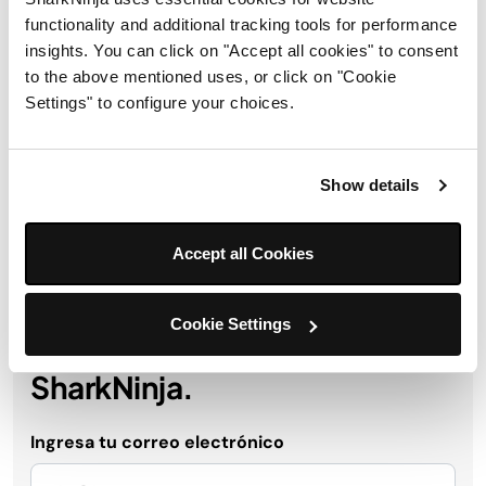
functionality and additional tracking tools for performance
insights. You can click on "Accept all cookies" to consent
En la caja
to the above mentioned uses, or click on "Cookie
Settings" to configure your choices.
Envíos y devoluciones
Show details
Accept all Cookies
Obtén 10 % de descuento al
registrarte para recibir
Cookie Settings
actualizaciones y ofertas de
SharkNinja.
Ingresa tu correo electrónico