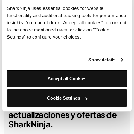
SharkNinja uses essential cookies for website
Detalles del producto
functionality and additional tracking tools for performance
insights. You can click on "Accept all cookies" to consent
to the above mentioned uses, or click on "Cookie
En la caja
Settings" to configure your choices.
Envíos y devoluciones
Show details
Accept all Cookies
Obtén 10 % de descuento al
Cookie Settings
registrarte para recibir
actualizaciones y ofertas de
SharkNinja.