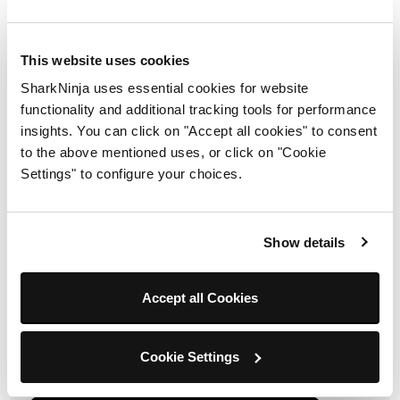
Obtén 10 % de descuento al
registrarte para recibir
This website uses cookies
actualizaciones y ofertas de
SharkNinja uses essential cookies for website
SharkNinja.
functionality and additional tracking tools for performance
insights. You can click on "Accept all cookies" to consent
Ingresa tu correo electrónico
to the above mentioned uses, or click on "Cookie
Settings" to configure your choices.
Acepto recibir correos electrónicos sobre productos y
Show details
ofertas de SharkNinja y acepto los
Términos de
uso
. Entiende que puede darse de baja en cualquier
momento
*
Accept all Cookies
Para obtener información sobre cómo procesamos y
protegemos su información personal, visite nuestra política
de privacidad
aquí
.
Cookie Settings