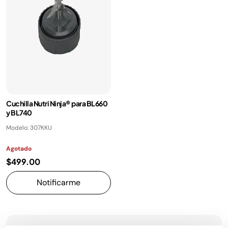
Cuchilla Nutri Ninja® para BL660
y BL740
Modelo: 307KKU
Agotado
$499.00
Notificarme