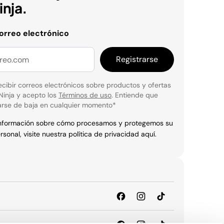
nja.
correo electrónico
Registrarse
cibir correos electrónicos sobre productos y ofertas
Ninja y acepto los
Términos de uso
. Entiende que
rse de baja en cualquier momento
*
información sobre cómo procesamos y protegemos su
rsonal, visite nuestra política de privacidad
aquí
.