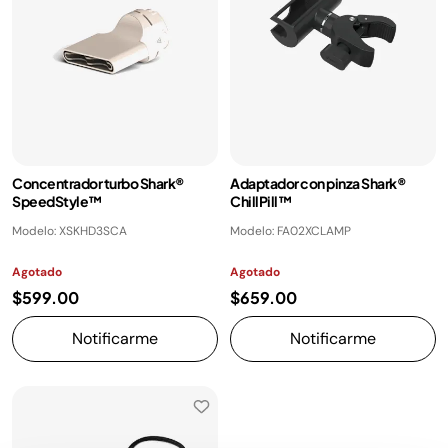
Concentrador turbo Shark®
Adaptador con pinza Shark®
SpeedStyle™
ChillPill™
Modelo: XSKHD3SCA
Modelo: FA02XCLAMP
Agotado
Agotado
$599.00
$659.00
Notificarme
Notificarme