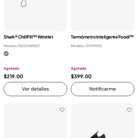
Shark® ChillPill™ Wristlet
Termómetro inteligente Foodi™
Modelo: FA02XWRIST
Modelo: 107HY550
Agotado
Agotado
$219.00
$399.00
Ver detalles
Notificarme