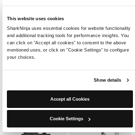
Sistema de Cocina Ninja® Intelli-
Nevera portátil dura de 30
Sense™ con Auto-iQ®, Vaso de
cuartos de galón con zona seca
2.1 L, 1500 W
Ninja FrostVault™, blanco nube
This website uses cookies
Modelo: CT672A
Modelo: FB131WH
SharkNinja uses essential cookies for website functionality
4.8
(35)
4.6
(133)
and additional tracking tools for performance insights. You
can click on "Accept all cookies" to consent to the above
Intelli-Sense™ — detecta
ingredientes
mentioned uses, or click on "Cookie Settings" to configure
Auto-iQ® — ajusta solo
your choices.
1500 W — el más potente CT
Agotado
Agotado
Show details
Precio reducido
a
$5,799.00
$2,599.00
$5,399.00
Notificarme
Notificarme
Accept all Cookies
Cookie Settings