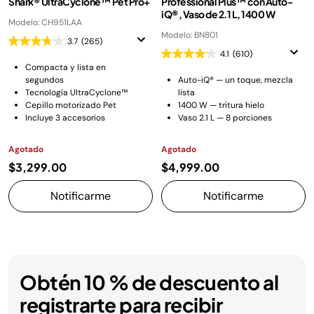
Shark® UltraCyclone™ Pet Pro+
Professional Plus™ con Auto-
iQ®, Vaso de 2.1 L, 1400 W
Modelo: CH951LAA
Modelo: BN801
3.7
(265)
4.1
(610)
Compacta y lista en
segundos
Auto-iQ® — un toque, mezcla
Tecnología UltraCyclone™
lista
Cepillo motorizado Pet
1400 W — tritura hielo
Incluye 3 accesorios
Vaso 2.1 L — 8 porciones
Agotado
Agotado
$3,299.00
$4,999.00
Notificarme
Notificarme
Obtén 10 % de descuento al
registrarte para recibir