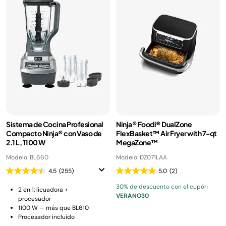
Sistema de Cocina Profesional
Ninja® Foodi® DualZone
Compacto Ninja® con Vaso de
FlexBasket™ Air Fryer with 7-qt
2.1 L, 1100 W
MegaZone™
Modelo: BL660
Modelo: DZ071LAA
4.5
(255)
5.0
(2)
30% de descuento con el cupón
2 en 1: licuadora +
VERANO30
procesador
1100 W — más que BL610
Procesador incluido