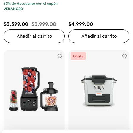
30% de descuento con el cupón
VERANO30
Precio reducido de
a
$3,599.00
$3,999.00
$4,999.00
Añadir al carrito
Añadir al carrito
Oferta