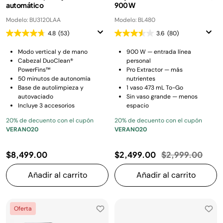
automático
900 W
Modelo: BU3120LAA
Modelo: BL480
4.8
(53)
3.6
(80)
Modo vertical y de mano
900 W — entrada línea
Cabezal DuoClean®
personal
PowerFins™
Pro Extractor — más
50 minutos de autonomía
nutrientes
Base de autolimpieza y
1 vaso 473 mL To-Go
autovaciado
Sin vaso grande — menos
Incluye 3 accesorios
espacio
20% de decuento con el cupón
20% de decuento con el cupón
VERANO20
VERANO20
Precio reducido
a
$8,499.00
$2,499.00
$2,999.00
Añadir al carrito
Añadir al carrito
Oferta