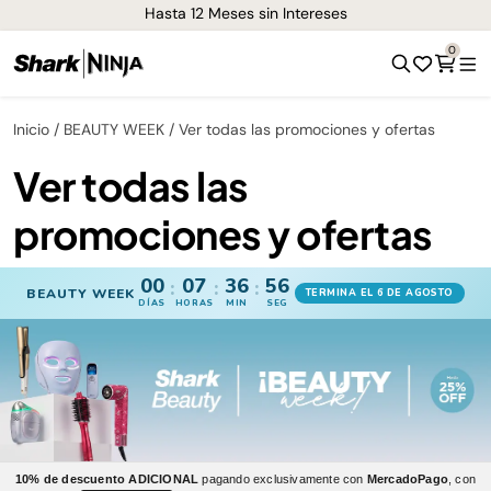
Hasta 12 Meses sin Intereses
0
Inicio
BEAUTY WEEK
Ver todas las promociones y ofertas
Ver todas las
promociones y ofertas
00
07
36
56
:
:
:
BEAUTY WEEK
TERMINA EL 6 DE AGOSTO
DÍAS
HORAS
MIN
SEG
10% de descuento ADICIONAL
pagando exclusivamente con
MercadoPago
, con