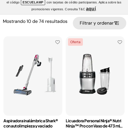
el código
ESCUELAMP
con tarjetas de cédito participantes. Aplica sobre las
aquí
promociones vigentes. Consulta T&C
.
Mostrando
10
de
74
resultados
Filtrar y ordenar
Oferta
Aspiradora inalámbrica Shark®
Licuadora Personal Ninja® Nutri
con autolimpieza y vaciado
Ninja™ Pro con Vaso de 473 mL,