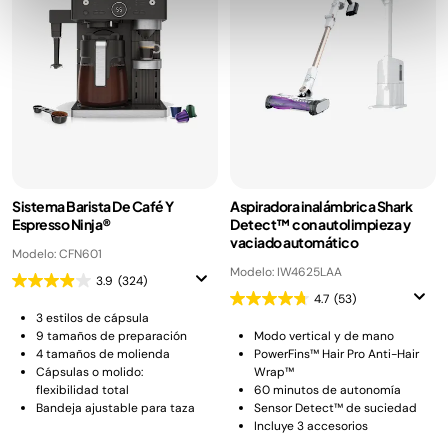
Sistema Barista De Café Y
Aspiradora inalámbrica Shark
Espresso Ninja®
Detect™ con autolimpieza y
vaciado automático
Modelo: CFN601
Modelo: IW4625LAA
3.9
(324)
4.7
(53)
3 estilos de cápsula
9 tamaños de preparación
Modo vertical y de mano
4 tamaños de molienda
PowerFins™ Hair Pro Anti-Hair
Cápsulas o molido:
Wrap™
flexibilidad total
60 minutos de autonomía
Bandeja ajustable para taza
Sensor Detect™ de suciedad
Incluye 3 accesorios