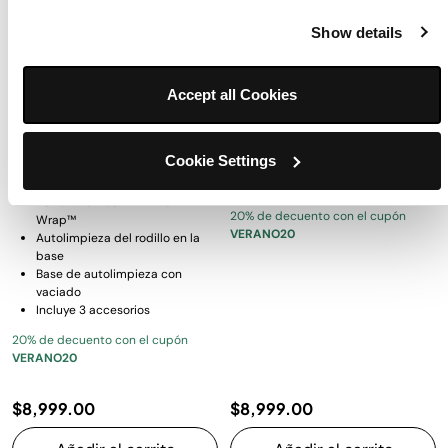
Show details
Aspiradora inalámbrica Shark
Ninja® CREAMi® Scoop &
Detect™ con autolimpieza y
Swirl™ – Máquina para hacer
vaciado automático
helados y soft serve 13‑en‑1
Accept all Cookies
Modelo: IW4521LAA
Modelo: NC701
4.7
(60)
4.4
(201)
Cookie Settings
Modo vertical y de mano
PowerFins™ con Anti-Hair
20% de decuento con el cupón
Wrap™
VERANO20
Autolimpieza del rodillo en la
base
Base de autolimpieza con
vaciado
Incluye 3 accesorios
20% de decuento con el cupón
VERANO20
$8,999.00
$8,999.00