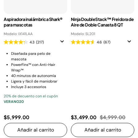
Aspiradora inalámbrica Shark®
Ninja DoubleStack™ Freidora de
para mascotas
Aire de Doble Canasta 8 QT
Modelo: IX141LAA
Modelo: SL201
4.3
(217)
4.6
(67)
Diseñada para pelo de
mascota
PowerFins™ con Anti-Hair
Wrap™
40 minutos de autonomía
Ligera y fácil de maniobrar
Incluye 3 accesorios
20% de decuento con el cupón
VERANO20
Precio reducido
a
$5,999.00
$3,499.00
$4,999.00
Añadir al carrito
Añadir al carrito