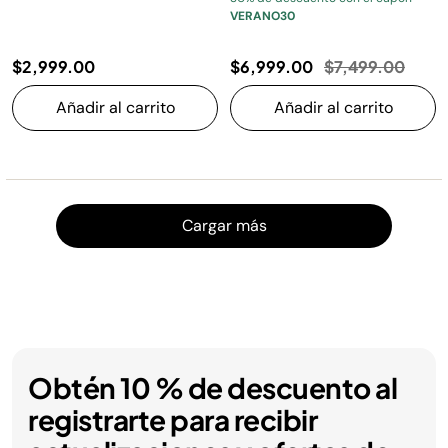
VERANO30
Precio reducido
a
$2,999.00
$6,999.00
$7,499.00
Añadir al carrito
Añadir al carrito
Cargar
Cargar más
Obtén 10 % de descuento al
registrarte para recibir