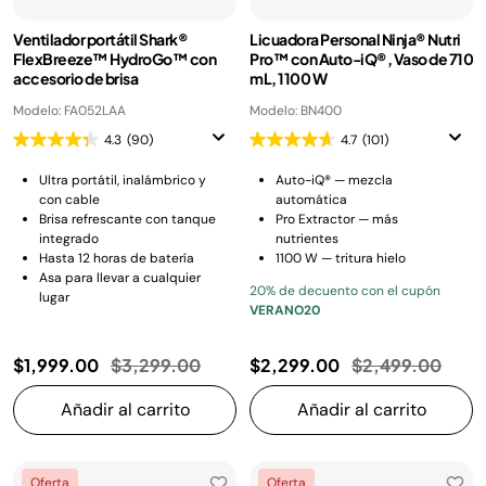
Ventilador portátil Shark®
Licuadora Personal Ninja® Nutri
FlexBreeze™ HydroGo™ con
Pro™ con Auto-iQ®, Vaso de 710
accesorio de brisa
mL, 1100 W
Modelo: FA052LAA
Modelo: BN400
4.3
(90)
4.7
(101)
Ultra portátil, inalámbrico y
Auto-iQ® — mezcla
con cable
automática
Brisa refrescante con tanque
Pro Extractor — más
integrado
nutrientes
Hasta 12 horas de batería
1100 W — tritura hielo
Asa para llevar a cualquier
20% de decuento con el cupón
lugar
VERANO20
Precio reducido de
a
Precio reducido
a
$1,999.00
$3,299.00
$2,299.00
$2,499.00
Añadir al carrito
Añadir al carrito
Oferta
Oferta