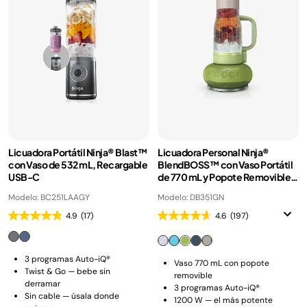
Licuadora Portátil Ninja® Blast™
Licuadora Personal Ninja®
con Vaso de 532 mL, Recargable
BlendBOSS™ con Vaso Portátil
USB-C
de 770 mL y Popote Removible,
1200 W, 3 Programas Auto-iQ®
Modelo: BC251LAAGY
Modelo: DB351GN
4.9
(17)
4.6
(197)
3 programas Auto-iQ®
Vaso 770 mL con popote
Twist & Go — bebe sin
removible
derramar
3 programas Auto-iQ®
Sin cable — úsala donde
1200 W — el más potente