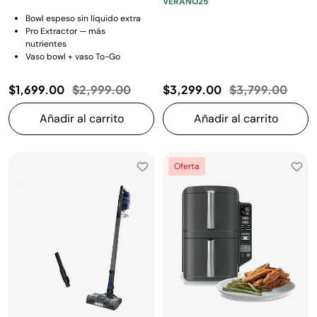
VERANO25
Bowl espeso sin líquido extra
Pro Extractor — más
nutrientes
Vaso bowl + vaso To-Go
Precio reducido de
a
Precio reducido
a
$1,699.00
$2,999.00
$3,299.00
$3,799.00
Añadir al carrito
Añadir al carrito
Oferta