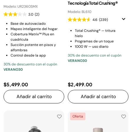
Tecnología Total Crushing®
Modelo: UR2360SMX
Modelo: BL610
3.0
(2)
4.6
(239)
Base de autovaciado
Mapeo inteligente del hogar
Total Crushing® — tritura
Cobertura Matrix™ Plus en
hielo
cuadrícula
Programas de un toque
Succión potente en pisos y
1000 W — uso diario
alfombras
Control desde la app
30% de descuento con el cupón
VERANO30
30% de descuento con el cupón
VERANO30
$5,499.00
$2,499.00
Añadir al carrito
Añadir al carrito
Oferta