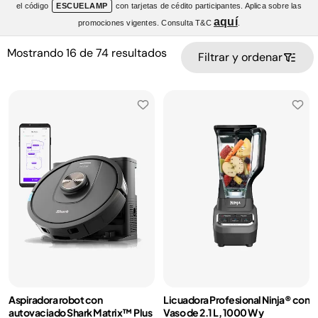
el código
ESCUELAMP
con tarjetas de cédito participantes. Aplica sobre las
aquí
promociones vigentes. Consulta T&C
.
Mostrando
16
de
74
resultados
Filtrar y ordenar
Aspiradora robot con
Licuadora Profesional Ninja® con
autovaciado Shark Matrix™ Plus
Vaso de 2.1 L, 1000 W y