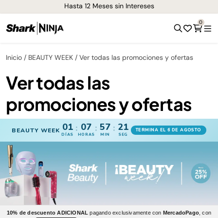
Hasta 12 Meses sin Intereses
0
Inicio
BEAUTY WEEK
Ver todas las promociones y ofertas
Ver todas las
promociones y ofertas
01
07
57
21
:
:
:
BEAUTY WEEK
TERMINA EL 6 DE AGOSTO
DÍAS
HORAS
MIN
SEG
10% de descuento ADICIONAL
pagando exclusivamente con
MercadoPago
, con