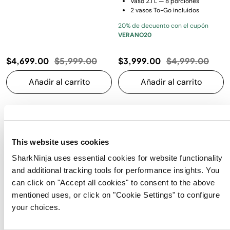
Vaso 2.1 L — 8 porciones
2 vasos To-Go incluidos
20% de decuento con el cupón
VERANO20
Precio reducido de
a
Precio reducido
a
$4,699.00
$5,999.00
$3,999.00
$4,999.00
Añadir al carrito
Añadir al carrito
This website uses cookies
SharkNinja uses essential cookies for website functionality
and additional tracking tools for performance insights. You
can click on "Accept all cookies" to consent to the above
mentioned uses, or click on "Cookie Settings" to configure
your choices.