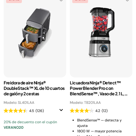
Freidora de aire Ninja®
Licuadora Ninja® Detect™
DoubleStack™ XL de 10 cuartos
Power Blender Pro con
de galón y 2 cestas
BlendSense™, Vaso de 2.1 L,
1800 W
Modelo: SL401LAA
Modelo: TB201LAA
4.5
(126)
4.2
(12)
BlendSense™ — detecta y
20% de decuento con el cupón
ajusta
VERANO20
1800 W — mayor potencia