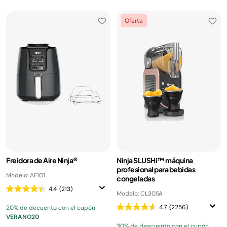
Oferta
Freidora de Aire Ninja®
Ninja SLUSHi™ máquina
profesional para bebidas
Modelo: AF101
congeladas
4.4
(213)
Modelo: CL305A
4.7
(2256)
20% de decuento con el cupón
VERANO20
30% de descuento con el cupón