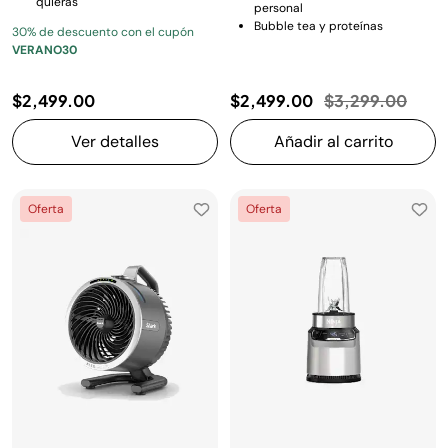
quieras
personal
Bubble tea y proteínas
30% de descuento con el cupón
VERANO30
Precio reducido
a
$2,499.00
$2,499.00
$3,299.00
Ver detalles
Añadir al carrito
Oferta
Oferta