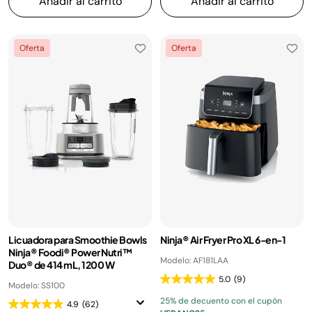
Añadir al carrito
Añadir al carrito
Oferta
Oferta
Licuadora para Smoothie Bowls
Ninja® Air Fryer Pro XL 6-en-1
Ninja® Foodi® Power Nutri™
Modelo: AF181LAA
Duo® de 414 mL, 1200 W
5.0
(9)
Modelo: SS100
25% de decuento con el cupón
4.9
(62)