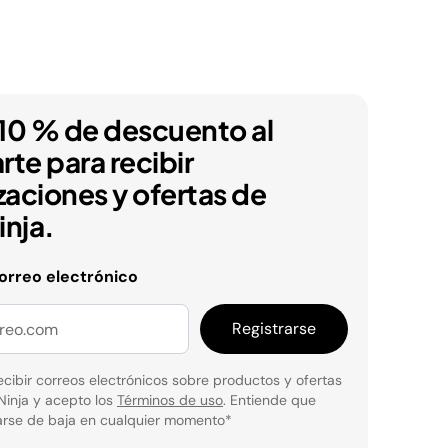
10 % de descuento al
arte para recibir
zaciones y ofertas de
nja.
correo electrónico
Registrarse
cibir correos electrónicos sobre productos y ofertas
Ninja y acepto los
Términos de uso
. Entiende que
rse de baja en cualquier momento
*