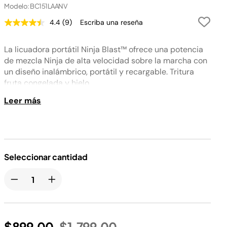
Modelo: BC151LAANV
4.4
(9)
Escriba una reseña
Lea
9
reseñas.
La licuadora portátil Ninja Blast™ ofrece una potencia
Enlace
en
de mezcla Ninja de alta velocidad sobre la marcha con
la
un diseño inalámbrico, portátil y recargable. Tritura
misma
página.
fruta congelada y hielo.
Leer más
Seleccionar cantidad
Precio reducido de
a
$899.00
$1,799.00