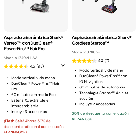
Aspiradora inalámbrica Shark®
Aspiradora inalámbrica Shark®
Vertex™ con DuoClean®
Cordless Stratos™
PowerFins™ Hair Pro
Modelo: UZ865H
Modelo: IZ492HLAA
4.3
(7)
4.5
(98)
Modo vertical y de mano
DuoClean® PowerFins™ con
Modo vertical y de mano
IQ Navigation
DuoClean® PowerFins™ Hair
60 minutos de autonomía
Pro
Tecnología Stratos™ de alta
60 minutos en modo Eco
succión
Batería XL extraíble e
Incluye 2 accesorios
intercambiable
Incluye 3 accesorios
30% de descuento con el cupón
VERANO30
¡Flash Sale!
Ahorra 50% de
descuento adicional con el cupón
FLASH50OFF