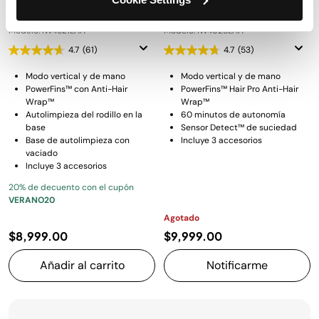
vaciado automático
vaciado automático
Modelo: IW4521LAA
Modelo: IW4625LAA
4.7
(61)
4.7
(53)
Modo vertical y de mano
Modo vertical y de mano
PowerFins™ con Anti-Hair
PowerFins™ Hair Pro Anti-Hair
Wrap™
Wrap™
Autolimpieza del rodillo en la
60 minutos de autonomía
base
Sensor Detect™ de suciedad
Base de autolimpieza con
Incluye 3 accesorios
vaciado
Incluye 3 accesorios
20% de decuento con el cupón
VERANO20
Agotado
$8,999.00
$9,999.00
Añadir al carrito
Notificarme