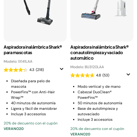
Aspiradora inalámbrica Shark®
Aspiradora inalámbrica Shark®
para mascotas
con autolimpieza y vaciado
automático
Modelo: IX141LAA
Modelo: BU3120LAA
4.3
(218)
4.8
(53)
Diseñada para pelo de
mascota
Modo vertical y de mano
PowerFins™ con Anti-Hair
Cabezal DuoClean®
Wrap™
PowerFins™
40 minutos de autonomía
50 minutos de autonomía
Ligera y fácil de maniobrar
Base de autolimpieza y
Incluye 3 accesorios
autovaciado
Incluye 3 accesorios
20% de decuento con el cupón
VERANO20
20% de decuento con el cupón
VERANO20