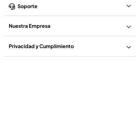
Soporte
Nuestra Empresa
Privacidad y Cumplimiento
Política de privacidad
Ejercer mis derechos
Términos de uso
Términos de Uso de Recetas
Aviso sobre cookies y publicidad