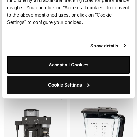
functionality and additional tracking tools for performance
¡Flash Sale!
Ahorra $2,000
adicionales con el cupón
insights. You can click on "Accept all cookies" to consent
FLASH2000
to the above mentioned uses, or click on "Cookie
¡Flash Sale!
Ahorra $2,000
Settings" to configure your choices.
adicionales con el cupón
FLASH2000
20% de decuento con el cupón
Show details
VERANO20
Agotado
Precio reducido de
a
Precio reducido
a
$4,999.00
$5,999.00
$4,599.00
$6,198.00
Accept all Cookies
Añadir al carrito
Notificarme
Cookie Settings