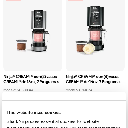
Ninja® CREAMi® con (2) vasos
Ninja® CREAMi® con (3) vasos
CREAMi® de 16 oz, 7 Programas
CREAMi® de 16 oz, 7 Programas
Modelo: NC301LAA
Modelo: CN305A
4.5
(969)
4.9
(44)
¡Flash Sale!
Ahorra $2,000
This website uses cookies
adicionales con el cupón
FLASH2000
SharkNinja uses essential cookies for website