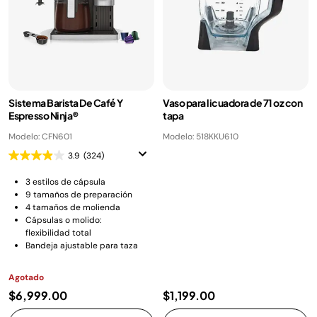
Sistema Barista De Café Y
Vaso para licuadora de 71 oz con
Espresso Ninja®
tapa
Modelo: CFN601
Modelo: 518KKU610
3.9
(324)
3 estilos de cápsula
9 tamaños de preparación
4 tamaños de molienda
Cápsulas o molido:
flexibilidad total
Bandeja ajustable para taza
Agotado
$6,999.00
$1,199.00