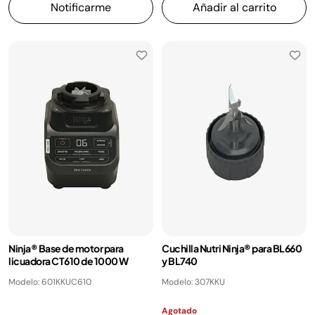
Notificarme
Añadir al carrito
Ninja® Base de motor para
Cuchilla Nutri Ninja® para BL660
licuadora CT610 de 1000 W
y BL740
Modelo: 601KKUC610
Modelo: 307KKU
Agotado