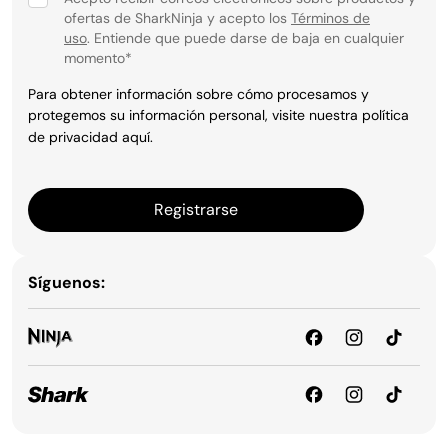
ofertas de SharkNinja y acepto los
Términos de
uso
. Entiende que puede darse de baja en cualquier
momento
*
Para obtener información sobre cómo procesamos y
protegemos su información personal, visite nuestra política
de privacidad
aquí
.
Registrarse
Síguenos: