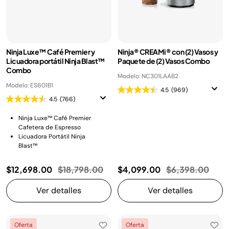
Ninja Luxe™ Café Premier y
Ninja® CREAMi® con (2) Vasos y
Licuadora portátil Ninja Blast™
Paquete de (2) Vasos Combo
Combo
Modelo: NC301LAAB2
Modelo: ES601B1
4.5
(969)
4.5
(766)
Ninja Luxe™ Café Premier
Cafetera de Espresso
Licuadora Portátil Ninja
Blast™
Precio reducido de
a
Precio reducido
a
$12,698.00
$18,798.00
$4,099.00
$6,398.00
Ver detalles
Ver detalles
Oferta
Oferta