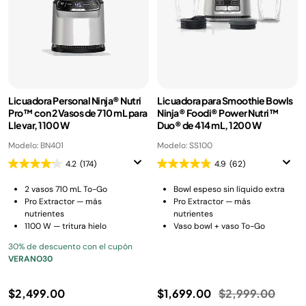
Licuadora Personal Ninja® Nutri
Licuadora para Smoothie Bowls
Pro™ con 2 Vasos de 710 mL para
Ninja® Foodi® Power Nutri™
Llevar, 1100 W
Duo® de 414 mL, 1200 W
Modelo: BN401
Modelo: SS100
4.2
(174)
4.9
(62)
2 vasos 710 mL To-Go
Bowl espeso sin líquido extra
Pro Extractor — más
Pro Extractor — más
nutrientes
nutrientes
1100 W — tritura hielo
Vaso bowl + vaso To-Go
30% de descuento con el cupón
VERANO30
Precio reducido
a
$2,499.00
$1,699.00
$2,999.00