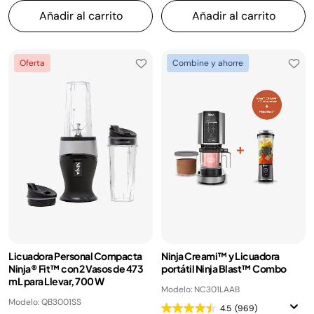
Añadir al carrito
Añadir al carrito
Oferta
Combine y ahorre
Licuadora Personal Compacta
Ninja Creami™ y Licuadora
Ninja® Fit™ con 2 Vasos de 473
portátil Ninja Blast™ Combo
mL para Llevar, 700 W
Modelo: NC301LAAB
Modelo: QB3001SS
4.5
(969)