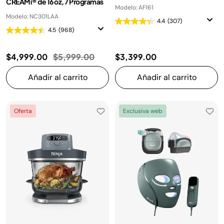
CREAMi® de 16 oz, 7 Programas
Modelo: AF161
Modelo: NC301LAA
4.4
(307)
4.5
(968)
Precio reducido de
a
$4,999.00
$5,999.00
$3,399.00
Añadir al carrito
Añadir al carrito
Oferta
Exclusiva web