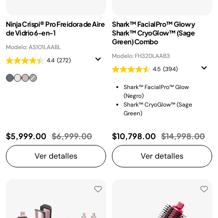
Ninja Crispi® Pro Freidora de Aire
Shark™ FacialPro™ Glow y
de Vidrio 6-en-1
Shark™ CryoGlow™ (Sage
Green) Combo
Modelo: AS101LAABL
Modelo: FH320LAAB3
4.4
(272)
4.5
(394)
Shark™ FacialPro™ Glow
(Negro)
Shark™ CryoGlow™ (Sage
Green)
Precio reducido de
a
Precio reducid
a
$5,999.00
$6,999.00
$10,798.00
$14,998.00
Ver detalles
Ver detalles