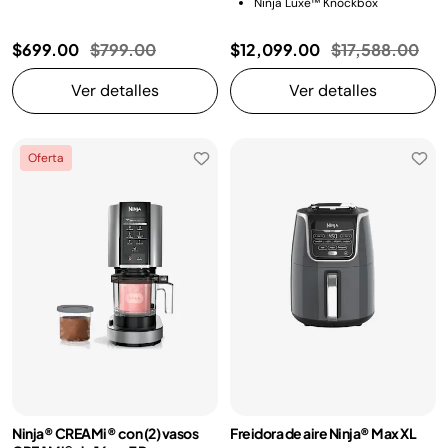
Ninja Luxe™ Knockbox
Precio reducido de
a
Precio reducid
a
$699.00
$799.00
$12,099.00
$17,588.00
Ver detalles
Ver detalles
Oferta
Ninja® CREAMi® con (2) vasos
Freidora de aire Ninja® Max XL