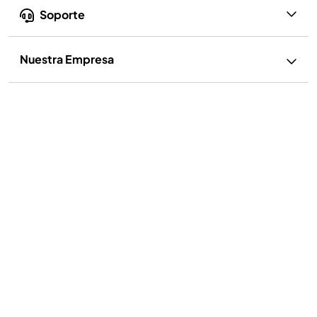
Soporte
Nuestra Empresa
Privacidad y Cumplimiento
Política de privacidad
Ejercer mis derechos
Términos de uso
Términos de Uso de Recetas
Aviso sobre cookies y publicidad