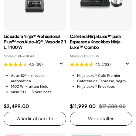
Licuadora Ninja® Professional
Cafetera Ninja Luxe™ para
Plus™ con Auto-iQ®, Vaso de 2.1
Espresso y Knockbox Ninja
L, 1400 W
Luxe™ Combo
Modelo: BN701LAA
Modelo: ES601B4
4.5
(68)
4.5
(762)
Auto-iQ® — mezcla
Ninja Luxe™ Café Premier
automática
Cafetera de Espresso, Negro
1400 W — tritura hielo
Ninja Luxe™ Knockbox
Vaso 2.1 L — 8 porciones
Precio reducid
a
$2,499.00
$11,999.00
$17,588.00
Añadir al carrito
Ver detalles