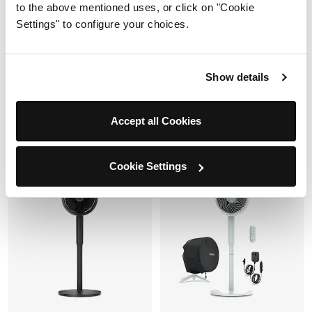
Incluye plancha Silki™,
pasada
to the above mentioned uses, or click on "Cookie
Glossi™ y difusor
Placas cerámicas y aire
Settings" to configure your choices.
Cerámica con aire potente
potente
Alisa de húmedo a seco en
Sin frizz ni daño por calor
una pasada
Show details
$7,999.00
$3,999.00
Añadir al carrito
Ver detalles
Accept all Cookies
Oferta
Oferta
Cookie Settings