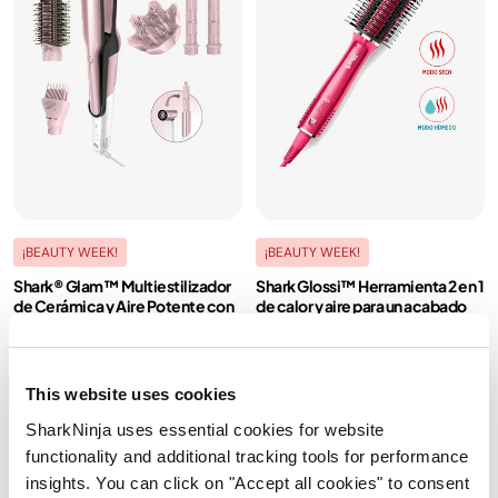
¡BEAUTY WEEK!
¡BEAUTY WEEK!
Shark® Glam™ Multiestilizador
Shark Glossi™ Herramienta 2 en 1
de Cerámica y Aire Potente con
de calor y aire para un acabado
Difusor, Pink
brillante
Modelo: HD6052SPK
Modelo: HT302LAABP
4.1
(19)
4.6
(247)
This website uses cookies
SharkNinja uses essential cookies for website
functionality and additional tracking tools for performance
Para cabello rizado y
Para todo tipo de cabello
ondulado
insights. You can click on "Accept all cookies" to consent
2 en 1: alisa y seca en una