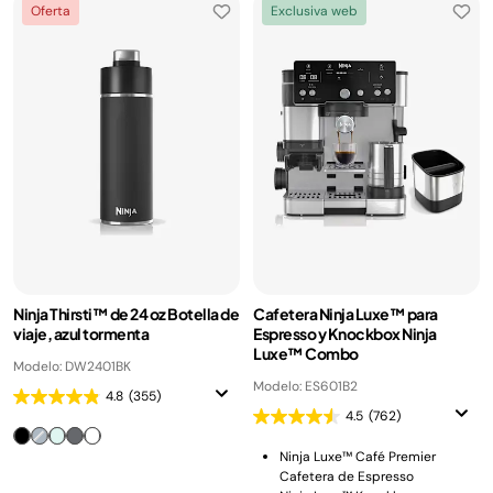
Oferta
Exclusiva web
Ninja Thirsti™ de 24 oz Botella de
Cafetera Ninja Luxe™ para
viaje, azul tormenta
Espresso y Knockbox Ninja
Luxe™ Combo
Modelo: DW2401BK
Modelo: ES601B2
4.8
(355)
4.5
(762)
Ninja Luxe™ Café Premier
Cafetera de Espresso