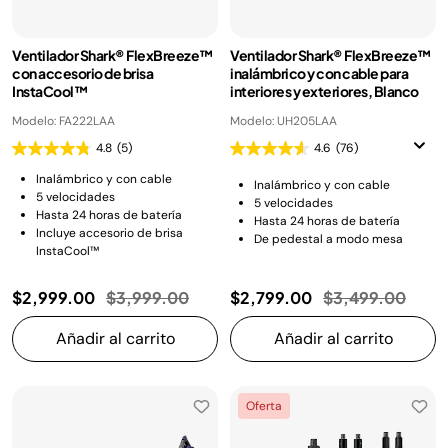
Ventilador Shark® FlexBreeze™
Ventilador Shark® FlexBreeze™
con accesorio de brisa
inalámbrico y con cable para
InstaCool™
interiores y exteriores, Blanco
Modelo: FA222LAA
Modelo: UH205LAA
4.8
(5)
4.6
(76)
Inalámbrico y con cable
Inalámbrico y con cable
5 velocidades
5 velocidades
Hasta 24 horas de batería
Hasta 24 horas de batería
Incluye accesorio de brisa
De pedestal a modo mesa
InstaCool™
Precio reducido de
a
Precio reducido
a
$2,999.00
$3,999.00
$2,799.00
$3,499.00
Añadir al carrito
Añadir al carrito
Oferta