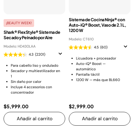
Sistema de Cocina Ninja® con
¡BEAUTY WEEK!
Auto-iQ® Boost, Vaso de 2.1 L,
1200 W
Shark® FlexStyle® Sistema de
Secado y Peinado por Aire
Modelo: CT610
Modelo: HD430LAA
4.5
(60)
4.3
(2201)
Licuadora + procesador
Auto-iQ® Boost —
Para cabello liso y ondulado
automático
Secador y multiestilizador en
Pantalla táctil
1
1200 W — más que BL660
Sin daño por calor
Incluye 4 accesorios con
concentrador
$5,999.00
$2,999.00
Añadir al carrito
Añadir al carrito